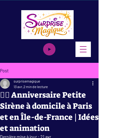
Post
surprisemagique
13 avr.
2 min de lecture
🧜‍♀️ Anniversaire Petite
Sirène à domicile à Paris
et en Île-de-France | Idées
et animation
Dernière mise à jour :
21 avr.