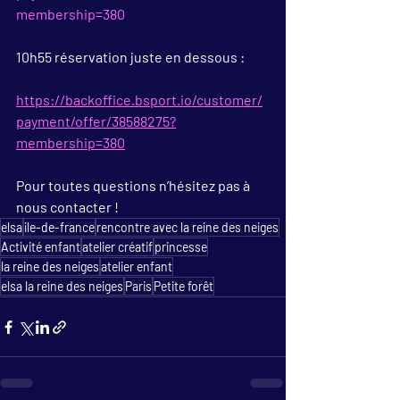
membership=380
10h55 réservation juste en dessous :
https://backoffice.bsport.io/customer/
payment/offer/38588275?
membership=380
Pour toutes questions n’hésitez pas à 
nous contacter ! 
elsa
ile-de-france
rencontre avec la reine des neiges
Activité enfant
atelier créatif
princesse
la reine des neiges
atelier enfant
elsa la reine des neiges
Paris
Petite forêt