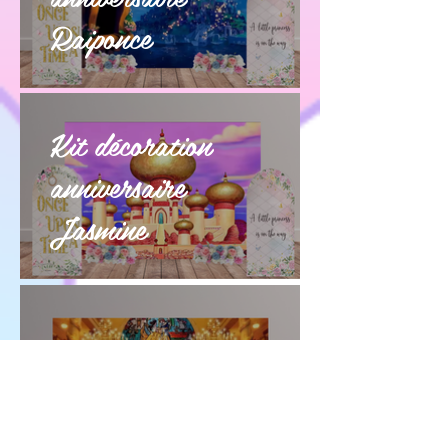
Raiponce
Kit décoration
anniversaire
Jasmine
Kit décoration
anniversaire Belle