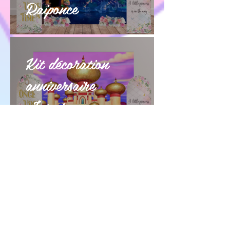
Raiponce
Kit décoration
anniversaire
Jasmine
Kit décoration
anniversaire Belle